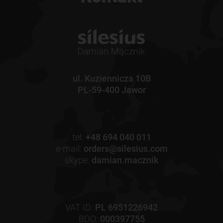
ul. Kuziennicza 10B
PL-59-400 Jawor
tel:
+48 694 040 011
e-mail:
orders@silesius.com
skype:
damian.macznik
VAT ID:
PL 6951226942
BDO:
000397755