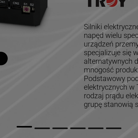
Silniki elektrycz
napęd wielu spec
urządzeń przemy
specjalizuje się
alternatywnych d
mnogość produktó
Podstawowy pod
elektrycznych w 
rodzaj prądu ele
grupę stanowią s
Automa
Kompo
Marker
Profesj
Wyposa