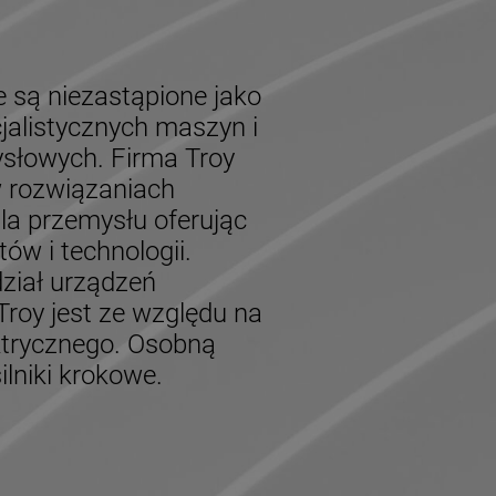
ne są niezastąpione jako
jalistycznych maszyn i
słowych. Firma Troy
 w rozwiązaniach
la przemysłu oferując
w i technologii.
ział urządzeń
Troy jest ze względu na
ktrycznego. Osobną
ilniki krokowe.
tyka i
nenty
y drogowe
onalne
żenie