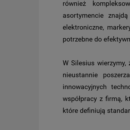
również komplekso
asortymencie znajdą
elektroniczne, marke
potrzebne do efektyw
W Silesius wierzymy, 
nieustannie poszerz
innowacyjnych techn
współpracy z firmą, k
które definiują standa