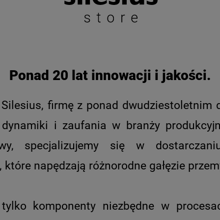
producentem i e
przełączników m
Oferujemy szero
tym elektryczne j
rozłączniki izolac
krzywkowe, listw
Ponad 20 lat innowacji i jakości.
wieżowe.
Silesius, firmę z ponad dwudziestoletnim 
 dynamiki i zaufania w branży produkcyj
wy, specjalizujemy się w dostarczani
 które napędzają różnorodne gałęzie przem
 tylko komponenty niezbędne w procesac