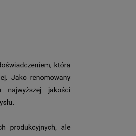
ksporterem
agnetycznych.
ką gamę produktów, w
ednostki sterujące,
yjne, przełączniki
y zaciskowe i lampy
doświadczeniem, która
nej. Jako renomowany
u najwyższej jakości
ysłu.
h produkcyjnych, ale