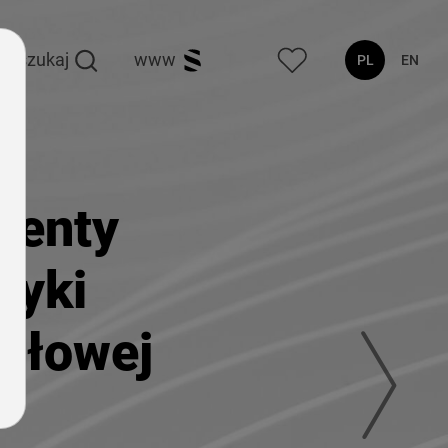
szukaj
www
PL
EN
nenty
tyki
słowej