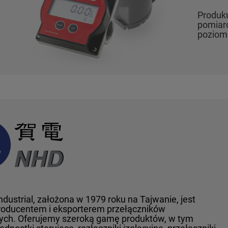
Produkujemy pre
pomiarów przem
poziomu substan
dustrial, założona w 1979 roku na Tajwanie, jest
oducentem i eksporterem przełączników
ch. Oferujemy szeroką gamę produktów, w tym