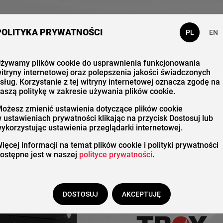
 nas
Katalog
Kontakt
POLITYKA PRYWATNOŚCI
PL
EN
żywamy plików cookie do usprawnienia funkcjonowania
itryny internetowej oraz polepszenia jakości świadczonych
sług. Korzystanie z tej witryny internetowej oznacza zgodę na
aszą politykę w zakresie używania plików cookie.
Kompo
ożesz zmienić ustawienia dotyczące plików cookie
 ustawieniach prywatności klikając na przycisk Dostosuj lub
ykorzystując ustawienia przeglądarki internetowej.
automa
ięcej informacji na temat plików cookie i polityki prywatności
ostępne jest w naszej
polityce prywatności
.
przemy
DOSTOSUJ
AKCEPTUJĘ