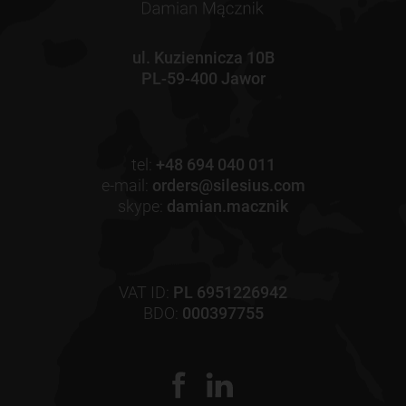
ul. Kuziennicza 10B
PL-59-400 Jawor
tel:
+48 694 040 011
e-mail:
orders@silesius.com
skype:
damian.macznik
VAT ID:
PL 6951226942
BDO:
000397755