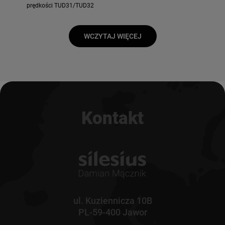
prędkości TUD31/TUD32
WCZYTAJ WIĘCEJ
Kontakt
ul. Kuziennicza 10B
PL-59-400 Jawor