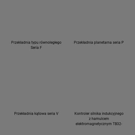
Przekładnia typu równoległego
Przekładnia planetarna seria P
Seria F
Przekładnia kątowa seria V
Kontroler silnika indukcyjnego
z hamulcem
elektromagnetycznym TB32-
IN/TB32S-IN