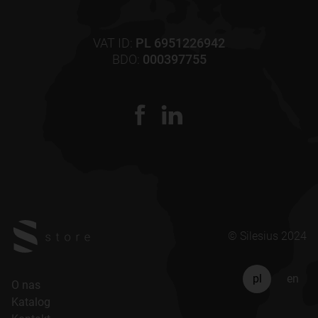
VAT ID:
PL 6951226942
BDO:
000397755
© Silesius 2024
pl
en
O nas
Katalog