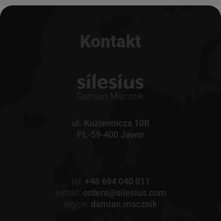
Kontakt
ul. Kuziennicza 10B
PL-59-400 Jawor
tel:
+48 694 040 011
e-mail:
orders@silesius.com
skype:
damian.macznik