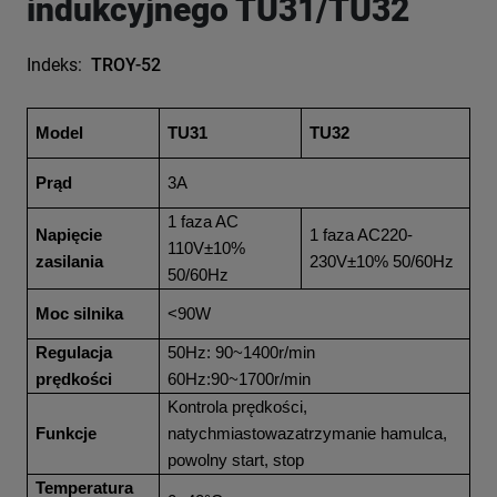
indukcyjnego TU31/TU32
Indeks:
TROY-52
Model
TU31
TU32
Prąd
3A
1 faza AC
Napięcie
1 faza AC220-
110V±10%
zasilania
230V±10% 50/60Hz
50/60Hz
Moc silnika
<90W
Regulacja
50Hz: 90~1400r/min
prędkości
60Hz:90~1700r/min
Kontrola prędkości,
Funkcje
natychmiastowazatrzymanie hamulca,
powolny start, stop
Temperatura