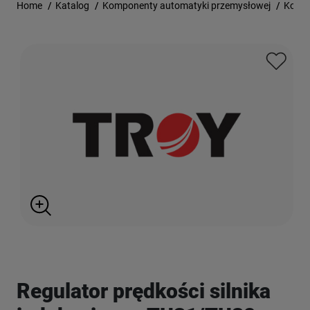
Home
/
Katalog
/
Komponenty automatyki przemysłowej
/
Kontr
Regulator prędkości silnika