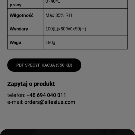
0~40°C
pracy
Wilgotność
Max 85% RH
Wymiary
100(L)x60(W)x99(H)
Waga
180g
PDF SPECYFIKACJA (950 KB)
Zapytaj o produkt
telefon:
+48 694 040 011
e-mail:
orders@silesius.com