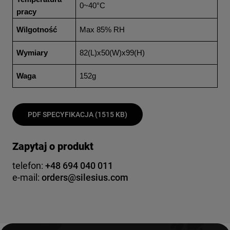
0~40°C
pracy
Wilgotność
Max 85% RH
Wymiary
82(L)x50(W)x99(H)
Waga
152g
PDF SPECYFIKACJA (1515 KB)
Zapytaj o produkt
telefon:
+48 694 040 011
e-mail:
orders@silesius.com