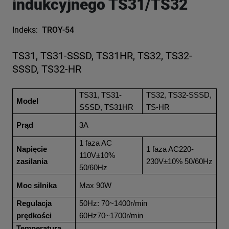
indukcyjnego TS31/TS32
Indeks:
TROY-54
TS31, TS31-SSSD, TS31HR, TS32, TS32-
SSSD, TS32-HR
TS31, TS31-
TS32, TS32-SSSD,
Model
SSSD, TS31HR
TS-HR
Prąd
3A
1 faza AC
Napięcie
1 faza AC220-
110V±10%
zasilania
230V±10% 50/60Hz
50/60Hz
Moc silnika
Max 90W
Regulacja
50Hz: 70~1400r/min
prędkości
60Hz70~1700r/min
Temperatura