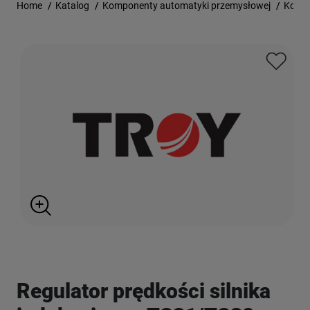
Home
/
Katalog
/
Komponenty automatyki przemysłowej
/
Kontr
Regulator prędkości silnika