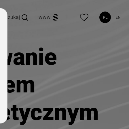
szukaj
www
PL
EN
wanie
kiem
etycznym