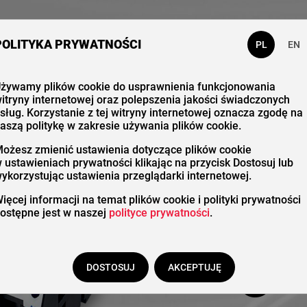
 nas
Katalog
Kontakt
POLITYKA PRYWATNOŚCI
PL
EN
żywamy plików cookie do usprawnienia funkcjonowania
itryny internetowej oraz polepszenia jakości świadczonych
Stero
sług. Korzystanie z tej witryny internetowej oznacza zgodę na
aszą politykę w zakresie używania plików cookie.
ożesz zmienić ustawienia dotyczące plików cookie
 ustawieniach prywatności klikając na przycisk Dostosuj lub
ykorzystując ustawienia przeglądarki internetowej.
silni
ięcej informacji na temat plików cookie i polityki prywatności
ostępne jest w naszej
polityce prywatności
.
magn
DOSTOSUJ
AKCEPTUJĘ