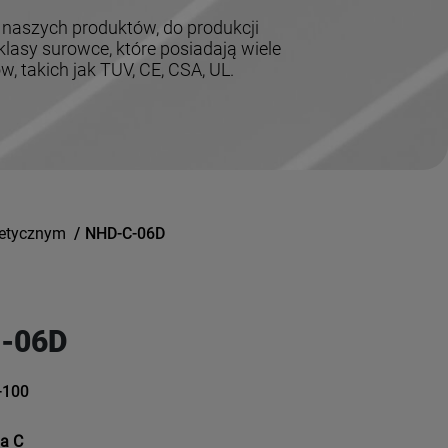
 naszych produktów, do produkcji
lasy surowce, które posiadają wiele
 takich jak TUV, CE, CSA, UL.
netycznym
/
NHD-C-06D
-06D
-100
ia C