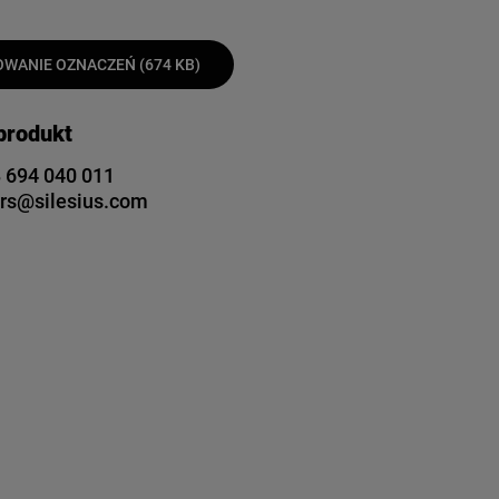
WANIE OZNACZEŃ (674 KB)
 produkt
 694 040 011
rs@silesius.com