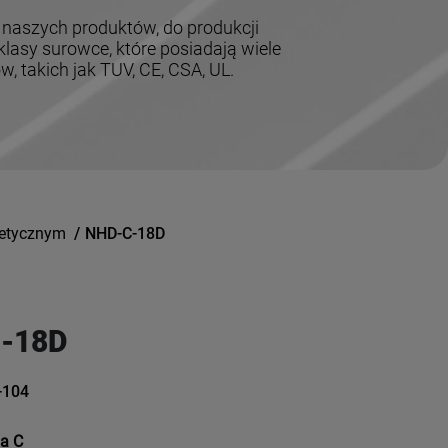
 naszych produktów, do produkcji
lasy surowce, które posiadają wiele
 takich jak TUV, CE, CSA, UL.
netycznym
/
NHD-C-18D
-18D
-104
ia C