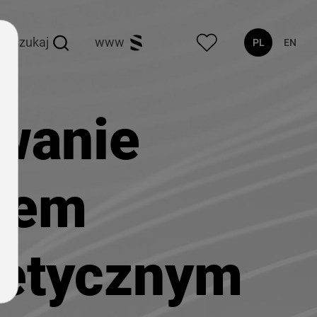
szukaj
www
PL
EN
wanie
kiem
etycznym