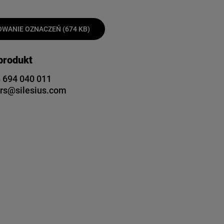
WANIE OZNACZEŃ (674 KB)
 produkt
 694 040 011
rs@silesius.com