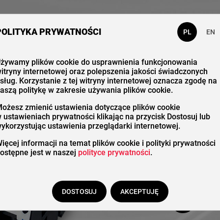
 nas
Katalog
Kontakt
POLITYKA PRYWATNOŚCI
PL
EN
żywamy plików cookie do usprawnienia funkcjonowania
itryny internetowej oraz polepszenia jakości świadczonych
Stero
sług. Korzystanie z tej witryny internetowej oznacza zgodę na
aszą politykę w zakresie używania plików cookie.
ożesz zmienić ustawienia dotyczące plików cookie
 ustawieniach prywatności klikając na przycisk Dostosuj lub
ykorzystując ustawienia przeglądarki internetowej.
silni
ięcej informacji na temat plików cookie i polityki prywatności
ostępne jest w naszej
polityce prywatności
.
magn
DOSTOSUJ
AKCEPTUJĘ