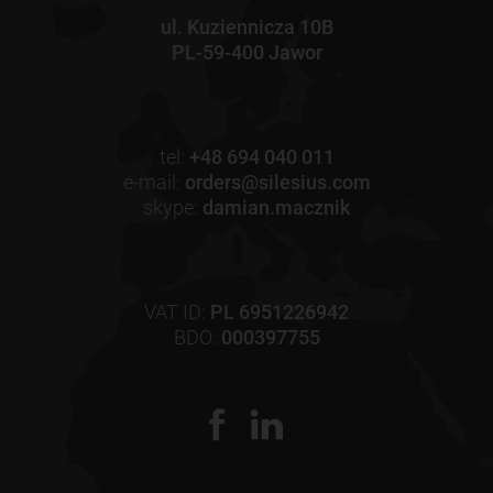
ul. Kuziennicza 10B
PL-59-400 Jawor
tel:
+48 694 040 011
e-mail:
orders@silesius.com
skype:
damian.macznik
VAT ID:
PL 6951226942
BDO:
000397755