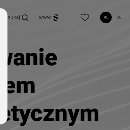
szukaj
www
PL
EN
wanie
kiem
etycznym