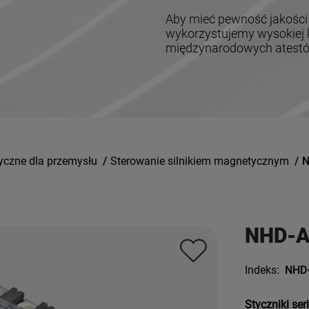
Aby mieć pewność jakości
wykorzystujemy wysokiej k
międzynarodowych atestów,
yczne dla przemysłu
/
Sterowanie silnikiem magnetycznym
/
N
NHD-A
Indeks:
NHD
Styczniki ser