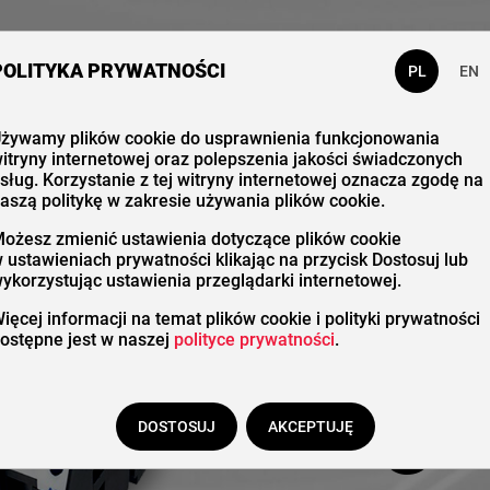
 nas
Katalog
Kontakt
POLITYKA PRYWATNOŚCI
PL
EN
żywamy plików cookie do usprawnienia funkcjonowania
itryny internetowej oraz polepszenia jakości świadczonych
Stero
sług. Korzystanie z tej witryny internetowej oznacza zgodę na
aszą politykę w zakresie używania plików cookie.
ożesz zmienić ustawienia dotyczące plików cookie
 ustawieniach prywatności klikając na przycisk Dostosuj lub
ykorzystując ustawienia przeglądarki internetowej.
silni
ięcej informacji na temat plików cookie i polityki prywatności
ostępne jest w naszej
polityce prywatności
.
magn
DOSTOSUJ
AKCEPTUJĘ