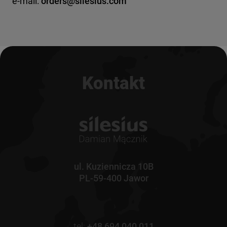
e-mail:
orders@silesius.com
Kontakt
ul. Kuziennicza 10B
PL-59-400 Jawor
tel:
+48 694 040 011