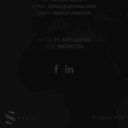
e-mail:
orders@silesius.com
skype:
damian.macznik
VAT ID:
PL 6951226942
BDO:
000397755
© Silesius 2024