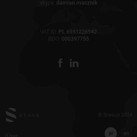
skype:
damian.macznik
VAT ID:
PL 6951226942
BDO:
000397755
© Silesius 2024
pl
en
O nas