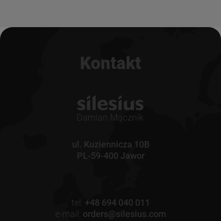
Kontakt
ul. Kuziennicza 10B
PL-59-400 Jawor
tel:
+48 694 040 011
e-mail:
orders@silesius.com