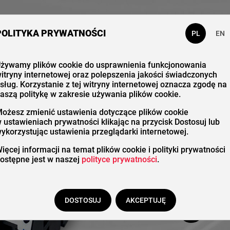
 nas
Katalog
Kontakt
POLITYKA PRYWATNOŚCI
PL
EN
żywamy plików cookie do usprawnienia funkcjonowania
itryny internetowej oraz polepszenia jakości świadczonych
Stero
sług. Korzystanie z tej witryny internetowej oznacza zgodę na
aszą politykę w zakresie używania plików cookie.
ożesz zmienić ustawienia dotyczące plików cookie
 ustawieniach prywatności klikając na przycisk Dostosuj lub
ykorzystując ustawienia przeglądarki internetowej.
silni
ięcej informacji na temat plików cookie i polityki prywatności
ostępne jest w naszej
polityce prywatności
.
magn
DOSTOSUJ
AKCEPTUJĘ