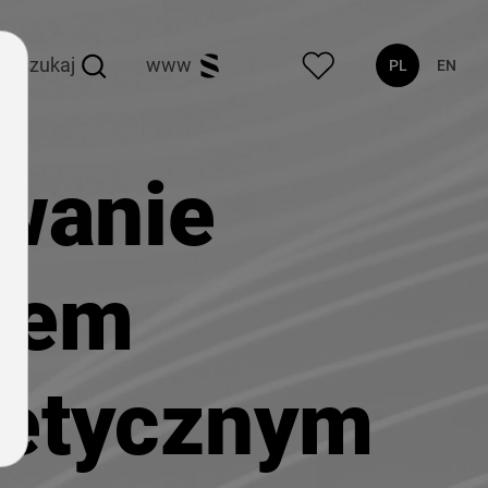
szukaj
www
PL
EN
wanie
kiem
etycznym