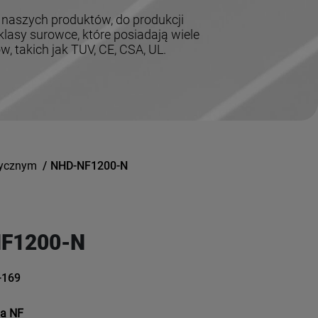
 naszych produktów, do produkcji
lasy surowce, które posiadają wiele
 takich jak TUV, CE, CSA, UL.
tycznym
/
NHD-NF1200-N
F1200-N
-169
ia NF