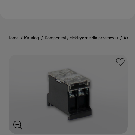
Home
/
Katalog
/
Komponenty elektryczne dla przemysłu
/
Akces