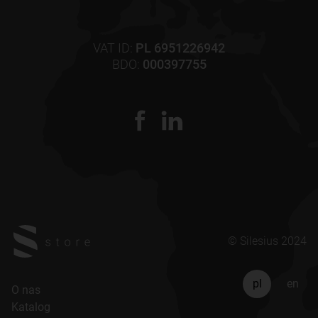
VAT ID:
PL 6951226942
BDO:
000397755
© Silesius 2024
pl
en
O nas
Katalog