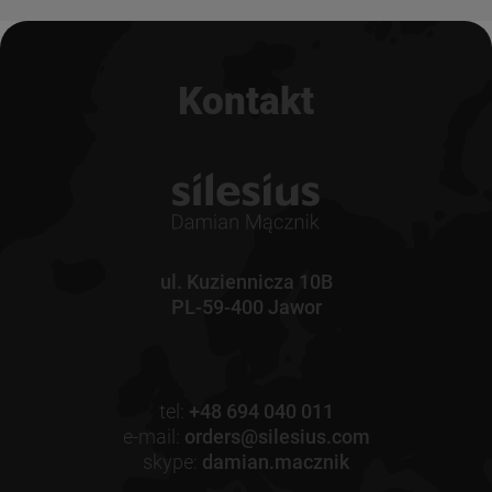
Kontakt
ul. Kuziennicza 10B
PL-59-400 Jawor
tel:
+48 694 040 011
e-mail:
orders@silesius.com
skype:
damian.macznik