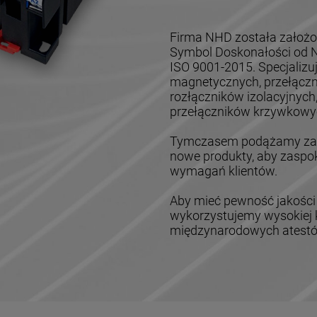
Firma NHD została założo
Symbol Doskonałości od Na
ISO 9001-2015. Specjalizu
magnetycznych, przełączn
rozłączników izolacyjnych
przełączników krzywkowyc
Tymczasem podążamy za z
nowe produkty, aby zaspok
wymagań klientów.
Aby mieć pewność jakości
wykorzystujemy wysokiej k
międzynarodowych atestów,