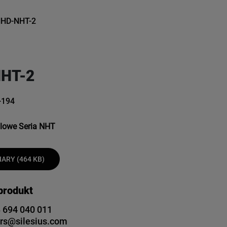
HD-NHT-2
HT-2
-194
alowe Seria NHT
ARY (464 KB)
 produkt
 694 040 011
rs@silesius.com