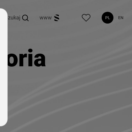
szukaj
www
PL
EN
oria