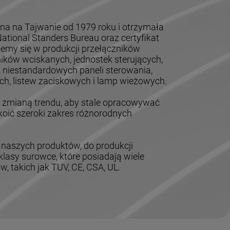
na na Tajwanie od 1979 roku i otrzymała
tional Standers Bureau oraz certyfikat
jemy się w produkcji przełączników
ików wciskanych, jednostek sterujących,
, niestandardowych paneli sterowania,
h, listew zaciskowych i lamp wieżowych.
mianą trendu, aby stale opracowywać
oić szeroki zakres różnorodnych
 naszych produktów, do produkcji
lasy surowce, które posiadają wiele
 takich jak TUV, CE, CSA, UL.