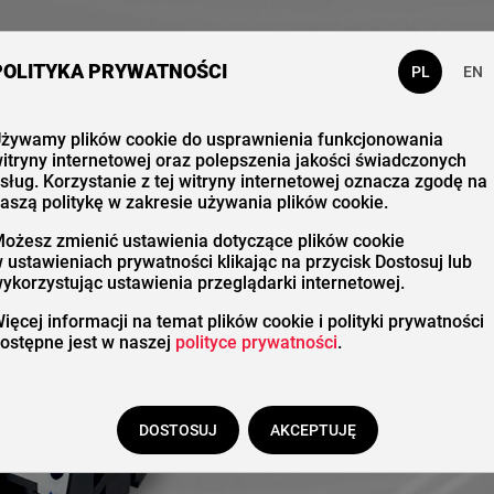
 nas
Katalog
Kontakt
POLITYKA PRYWATNOŚCI
PL
EN
żywamy plików cookie do usprawnienia funkcjonowania
itryny internetowej oraz polepszenia jakości świadczonych
Akces
sług. Korzystanie z tej witryny internetowej oznacza zgodę na
aszą politykę w zakresie używania plików cookie.
ożesz zmienić ustawienia dotyczące plików cookie
 ustawieniach prywatności klikając na przycisk Dostosuj lub
ykorzystując ustawienia przeglądarki internetowej.
ięcej informacji na temat plików cookie i polityki prywatności
ostępne jest w naszej
polityce prywatności
.
DOSTOSUJ
AKCEPTUJĘ