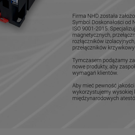
Firma NHD została założo
Symbol Doskonałości od Na
ISO 9001-2015. Specjalizu
magnetycznych, przełączn
rozłączników izolacyjnych
przełączników krzywkowyc
Tymczasem podążamy za z
nowe produkty, aby zaspok
wymagań klientów.
Aby mieć pewność jakości
wykorzystujemy wysokiej k
międzynarodowych atestów,