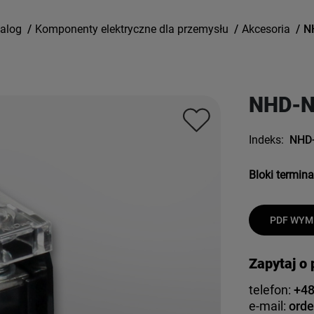
alog
/
Komponenty elektryczne dla przemysłu
/
Akcesoria
/
N
NHD-N
Indeks:
NHD
Bloki termin
PDF WYMI
Zapytaj o
telefon:
+48
e-mail:
orde