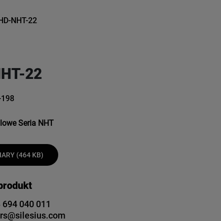
HD-NHT-22
HT-22
-198
alowe Seria NHT
ARY (464 KB)
 produkt
 694 040 011
rs@silesius.com