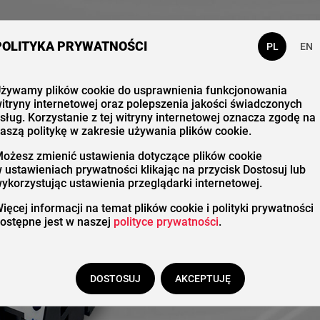
 nas
Katalog
Kontakt
POLITYKA PRYWATNOŚCI
PL
EN
żywamy plików cookie do usprawnienia funkcjonowania
itryny internetowej oraz polepszenia jakości świadczonych
Akces
sług. Korzystanie z tej witryny internetowej oznacza zgodę na
aszą politykę w zakresie używania plików cookie.
ożesz zmienić ustawienia dotyczące plików cookie
 ustawieniach prywatności klikając na przycisk Dostosuj lub
ykorzystując ustawienia przeglądarki internetowej.
ięcej informacji na temat plików cookie i polityki prywatności
ostępne jest w naszej
polityce prywatności
.
DOSTOSUJ
AKCEPTUJĘ