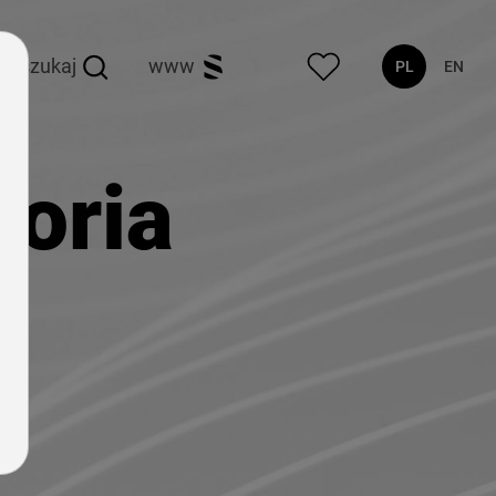
szukaj
www
PL
EN
oria