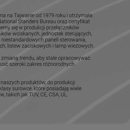
na na Tajwanie od 1979 roku i otrzymała
tional Standers Bureau oraz certyfikat
jemy się w produkcji przełączników
ików wciskanych, jednostek sterujących,
, niestandardowych paneli sterowania,
h, listew zaciskowych i lamp wieżowych.
mianą trendu, aby stale opracowywać
oić szeroki zakres różnorodnych
 naszych produktów, do produkcji
lasy surowce, które posiadają wiele
 takich jak TUV, CE, CSA, UL.