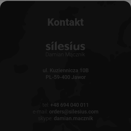
Kontakt
ul. Kuziennicza 10B
PL-59-400 Jawor
tel:
+48 694 040 011
e-mail:
orders@silesius.com
skype:
damian.macznik