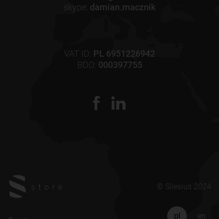
skype:
damian.macznik
VAT ID:
PL 6951226942
BDO:
000397755
© Silesius 2024
pl
en