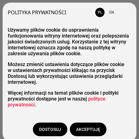
POLITYKA PRYWATNOŚCI
PL
EN
Używamy plików cookie do usprawnienia
Błąd 404 - strona gdzieś się zapodziała
funkcjonowania witryny internetowej oraz polepszenia
jakości świadczonych usług. Korzystanie z tej witryny
internetowej oznacza zgodę na naszą politykę w
zakresie używania plików cookie.
Strona główna
Możesz zmienić ustawienia dotyczące plików cookie
w ustawieniach prywatności klikając na przycisk
Katalog
Dostosuj lub wykorzystując ustawienia przeglądarki
internetowej.
Więcej informacji na temat plików cookie i polityki
prywatności dostępne jest w naszej
polityce
Start
/
Adres nie istnieje
prywatności
.
DOSTOSUJ
AKCEPTUJĘ