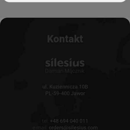
Kontakt
ul. Kuziennicza 10B
PL-59-400 Jawor
tel:
+48 694 040 011
e-mail:
orders@silesius.com