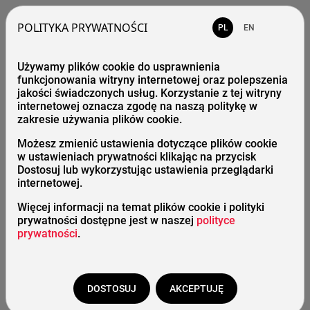
POLITYKA PRYWATNOŚCI
PL
EN
Używamy plików cookie do usprawnienia
Błąd 404 - strona gdzieś się zapodziała
funkcjonowania witryny internetowej oraz polepszenia
jakości świadczonych usług. Korzystanie z tej witryny
internetowej oznacza zgodę na naszą politykę w
zakresie używania plików cookie.
Strona główna
Możesz zmienić ustawienia dotyczące plików cookie
w ustawieniach prywatności klikając na przycisk
Katalog
Dostosuj lub wykorzystując ustawienia przeglądarki
internetowej.
Więcej informacji na temat plików cookie i polityki
prywatności dostępne jest w naszej
polityce
Start
/
Adres nie istnieje
prywatności
.
DOSTOSUJ
AKCEPTUJĘ