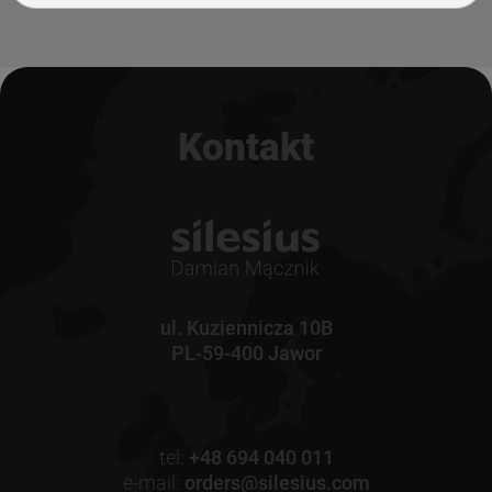
Kontakt
ul. Kuziennicza 10B
PL-59-400 Jawor
tel:
+48 694 040 011
e-mail:
orders@silesius.com