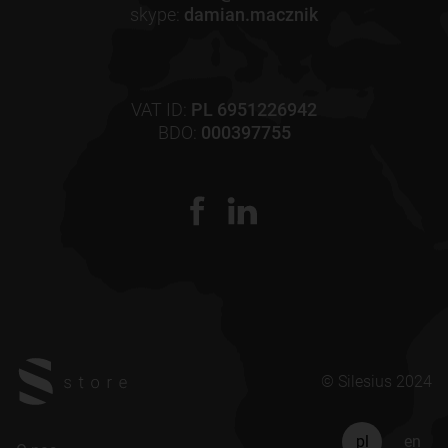
skype:
damian.macznik
VAT ID:
PL 6951226942
BDO:
000397755
© Silesius 2024
pl
en